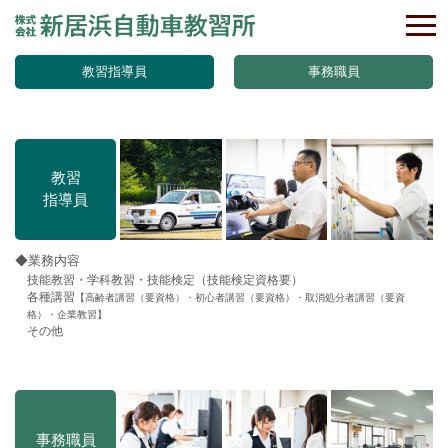
教習指導員
事務職員
教習
指導員
◆業務内容
技能教習・学科教習・技能検定（技能検定資格要）
各種講習
【高齢者講習（要資格）・初心者講習（要資格）・取消処分者講習（要資
格）・企業教習】
その他
事務職員