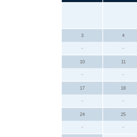
3
4
－
－
10
11
－
－
17
18
－
－
24
25
－
－