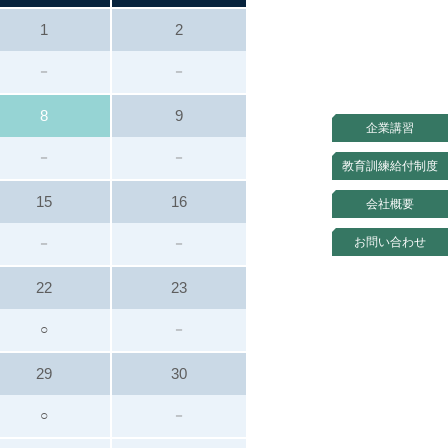
1
2
－
－
8
9
企業講習
－
－
教育訓練給付制度
15
16
会社概要
お問い合わせ
－
－
22
23
○
－
29
30
○
－