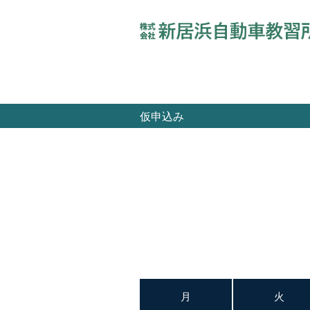
仮申込み
月
火