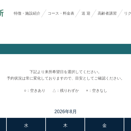
特徴・施設紹介
コース・料金表
送 迎
高齢者講習
リ
下記より来所希望日を選択してください。
予約状況は常に変化しておりますので、目安としてご確認ください。
○：空きあり
△：残りわずか
×：空きなし
2026年8月
水
木
金