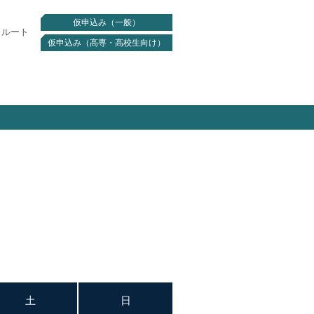
仮申込み（一般）
クルート
仮申込み（高専・高校生向け）
土
日