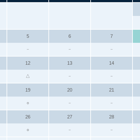
5
6
7
－
－
－
12
13
14
△
－
－
19
20
21
○
－
－
26
27
28
○
－
－